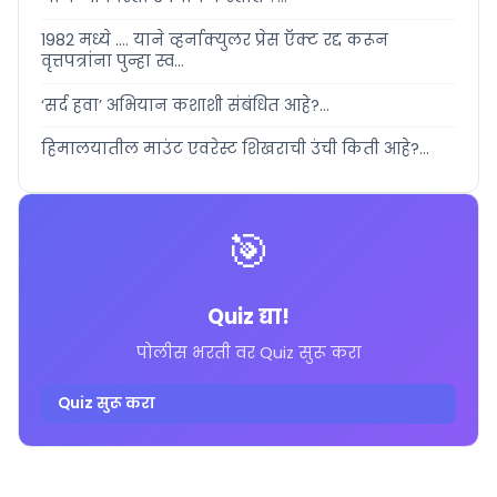
1982 मध्ये .... याने व्हर्नाक्युलर प्रेस ऍक्ट रद्द करून
वृत्तपत्रांना पुन्हा स्व...
‘सर्द हवा’ अभियान कशाशी संबंधित आहे?...
हिमालयातील माउंट एवरेस्ट शिखराची उंची किती आहे?...
🎯
Quiz द्या!
पोलीस भरती वर Quiz सुरू करा
Quiz सुरू करा