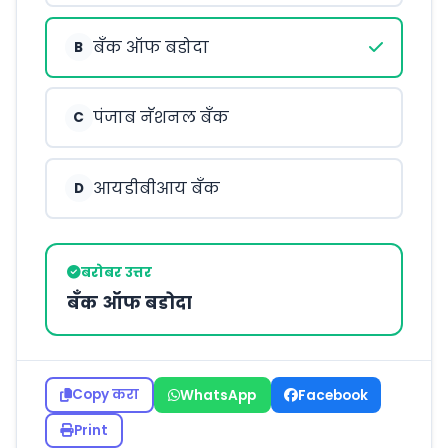
बँक ऑफ बडोदा
B
पंजाब नॅशनल बँक
C
आयडीबीआय बँक
D
बरोबर उत्तर
बँक ऑफ बडोदा
Copy करा
WhatsApp
Facebook
Print