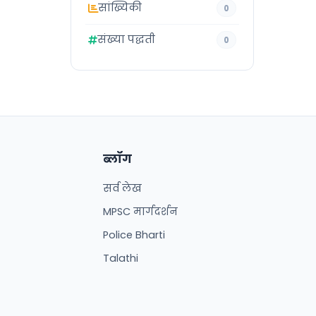
सांख्यिकी
0
संख्या पद्धती
0
ब्लॉग
सर्व लेख
MPSC मार्गदर्शन
Police Bharti
Talathi