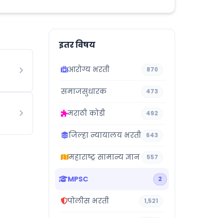
इतर विषय
आरोग्य भरती
870
समाजसुधारक
473
मराठी कोडी
492
जिल्हा न्यायालय भरती
643
महाराष्ट्र सामान्य ज्ञान
557
MPSC
2
पोलीस भरती
1,521