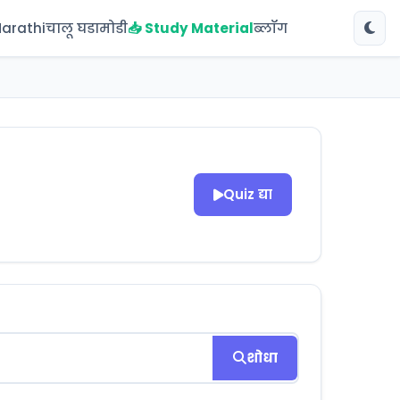
Marathi
चालू घडामोडी
📥 Study Material
ब्लॉग
Quiz द्या
शोधा