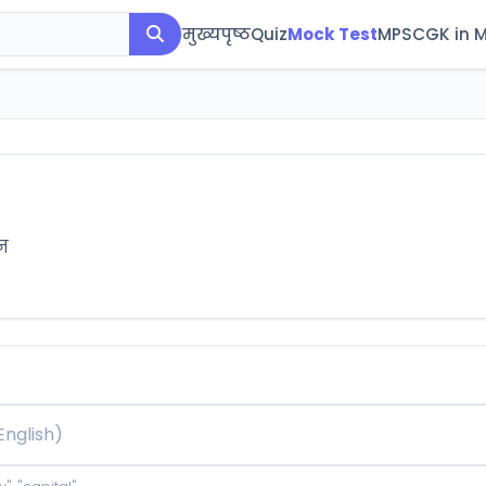
मुख्यपृष्ठ
Quiz
Mock Test
MPSC
GK in 
्न