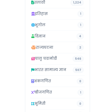
तलाठी
1,224
इतिहास
1
भूगोल
1
विज्ञान
4
राज्यघटना
2
चालू घडामोडी
546
भारत सामान्य ज्ञान
507
अंकगणित
0
बीजगणित
1
भूमिती
0