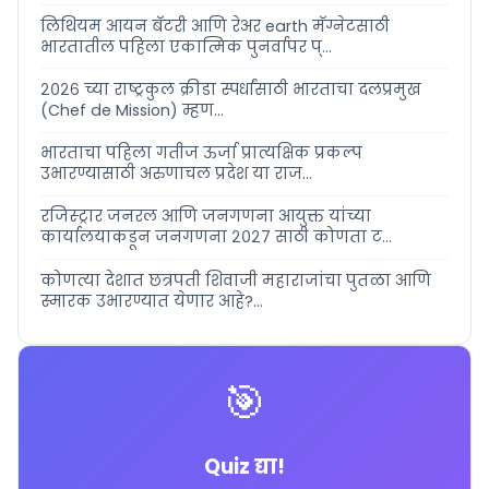
लिथियम आयन बॅटरी आणि रेअर earth मॅग्नेटसाठी
भारतातील पहिला एकात्मिक पुनर्वापर प्...
२०२६ च्या राष्ट्रकुल क्रीडा स्पर्धांसाठी भारताचा दलप्रमुख
(Chef de Mission) म्हण...
भारताचा पहिला गतीज ऊर्जा प्रात्यक्षिक प्रकल्प
उभारण्यासाठी अरुणाचल प्रदेश या राज...
रजिस्ट्रार जनरल आणि जनगणना आयुक्त यांच्या
कार्यालयाकडून जनगणना २०२७ साठी कोणता ट...
कोणत्या देशात छत्रपती शिवाजी महाराजांचा पुतळा आणि
स्मारक उभारण्यात येणार आहे?...
🎯
Quiz द्या!