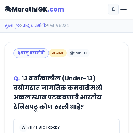
📚
MarathiGK
.com
मुख्यपृष्ठ
चालू घडामोडी
प्रश्न #6224
चालू घडामोडी
मध्यम
MPSC
Q.
१३ वर्षांखालील (Under-13)
वयोगटात जागतिक क्रमवारीमध्ये
अव्वल स्थान पटकवणारी भारतीय
टेनिसपटू कोण ठरली आहे?
तारा भवाळकर
A