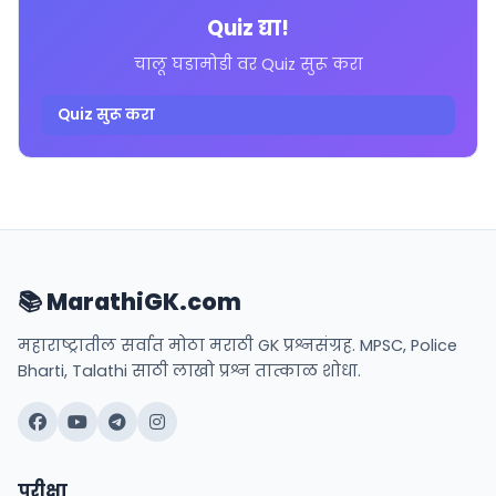
Quiz द्या!
चालू घडामोडी वर Quiz सुरू करा
Quiz सुरू करा
📚 MarathiGK.com
महाराष्ट्रातील सर्वात मोठा मराठी GK प्रश्नसंग्रह. MPSC, Police
Bharti, Talathi साठी लाखो प्रश्न तात्काळ शोधा.
परीक्षा