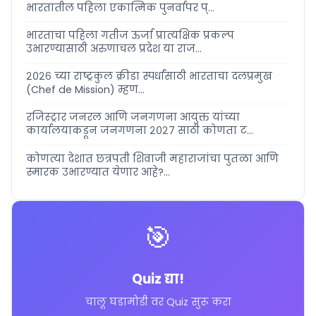
भारतातील पहिला एकात्मिक पुनर्वापर प्...
भारताचा पहिला गतीज ऊर्जा प्रात्यक्षिक प्रकल्प
उभारण्यासाठी अरुणाचल प्रदेश या राज...
२०२६ च्या राष्ट्रकुल क्रीडा स्पर्धांसाठी भारताचा दलप्रमुख
(Chef de Mission) म्हण...
रजिस्ट्रार जनरल आणि जनगणना आयुक्त यांच्या
कार्यालयाकडून जनगणना २०२७ साठी कोणता ट...
कोणत्या देशात छत्रपती शिवाजी महाराजांचा पुतळा आणि
स्मारक उभारण्यात येणार आहे?...
🎯
Quiz द्या!
चालू घडामोडी वर Quiz सुरू करा