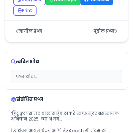
Print
मागील प्रश्न
पुढील प्रश्न
त्वरित शोध
संबंधित प्रश्न
‘हिंदू हृदयसम्राट बाळासाहेब ठाकरे स्वच्छ सुंदर बसस्थानक
अभियान 2025’ च्या अ वर्ग...
लिथियम आयन बॅटरी आणि रेअर earth मॅग्नेटसाठी