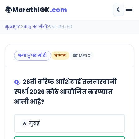
📚
MarathiGK
.com
मुख्यपृष्ठ
चालू घडामोडी
प्रश्न #6260
चालू घडामोडी
मध्यम
MPSC
Q.
२६वी वरिष्ठ आशियाई तलवारबाजी
स्पर्धा २०२६ कोठे आयोजित करण्यात
आली आहे?
मुंबई
A