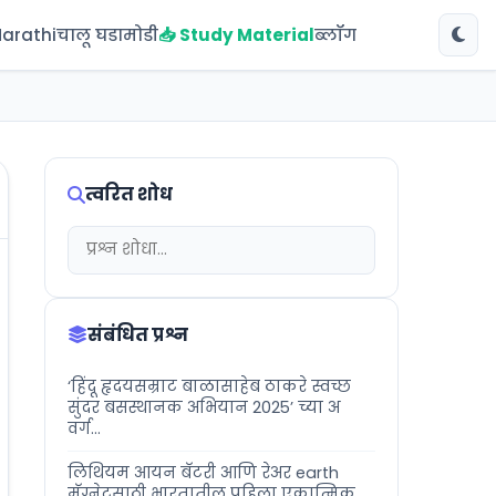
Marathi
चालू घडामोडी
📥 Study Material
ब्लॉग
त्वरित शोध
संबंधित प्रश्न
‘हिंदू हृदयसम्राट बाळासाहेब ठाकरे स्वच्छ
सुंदर बसस्थानक अभियान 2025’ च्या अ
वर्ग...
लिथियम आयन बॅटरी आणि रेअर earth
मॅग्नेटसाठी भारतातील पहिला एकात्मिक