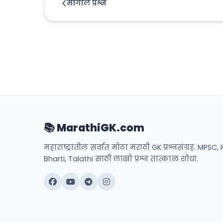
मागील प्रश्न
📚 MarathiGK.com
महाराष्ट्रातील सर्वात मोठा मराठी GK प्रश्नसंग्रह. MPSC, 
Bharti, Talathi साठी लाखो प्रश्न तात्काळ शोधा.