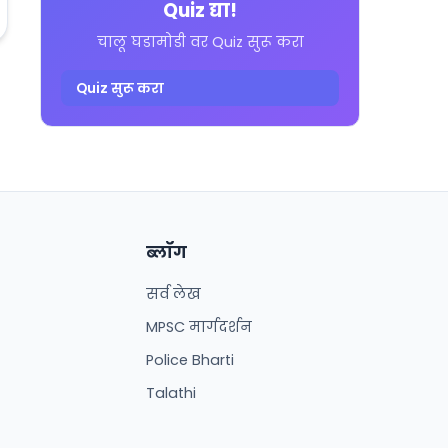
Quiz द्या!
चालू घडामोडी वर Quiz सुरू करा
Quiz सुरू करा
ब्लॉग
सर्व लेख
MPSC मार्गदर्शन
Police Bharti
Talathi