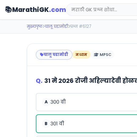
📚
MarathiGK
.com
मुख्यपृष्ठ
चालू घडामोडी
प्रश्न #6127
चालू घडामोडी
मध्यम
MPSC
Q.
31 मे 2026 रोजी अहिल्यादेवी ह
३०० वी
A
३०१ वी
B