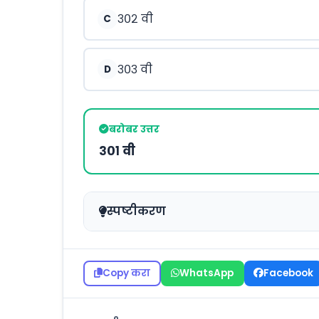
३०२ वी
C
३०३ वी
D
बरोबर उत्तर
३०१ वी
स्पष्टीकरण
Copy करा
WhatsApp
Facebook