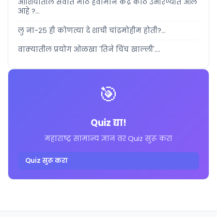
आशियातील सर्वात मोठे हवामान केंद्र कोठे उभारण्यात आले
आहे ?...
लु ना-२५ ही कोणत्या दे शाची चांद्रमोहीम होती?...
वाक्यातील प्रयोग ओळखा 'तिने चिंच खाल्ली'....
🎯
Quiz द्या!
महाराष्ट्र सामान्य ज्ञान वर Quiz सुरू करा
Quiz सुरू करा