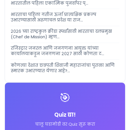
भारतातील पहिला एकात्मिक पुनर्वापर प्...
भारताचा पहिला गतीज ऊर्जा प्रात्यक्षिक प्रकल्प
उभारण्यासाठी अरुणाचल प्रदेश या राज...
२०२६ च्या राष्ट्रकुल क्रीडा स्पर्धांसाठी भारताचा दलप्रमुख
(Chef de Mission) म्हण...
रजिस्ट्रार जनरल आणि जनगणना आयुक्त यांच्या
कार्यालयाकडून जनगणना २०२७ साठी कोणता ट...
कोणत्या देशात छत्रपती शिवाजी महाराजांचा पुतळा आणि
स्मारक उभारण्यात येणार आहे?...
🎯
Quiz द्या!
चालू घडामोडी वर Quiz सुरू करा