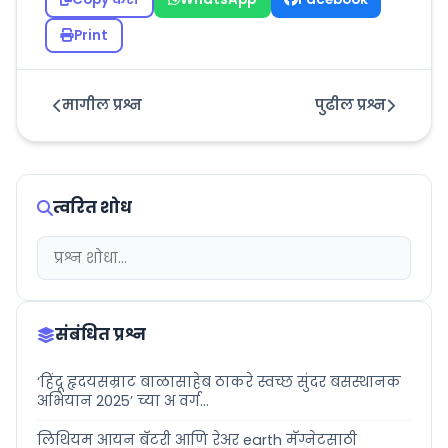
Print
मागील प्रश्न
पुढील प्रश्न
त्वरित शोध
संबंधित प्रश्न
‘हिंदू हृदयसम्राट बाळासाहेब ठाकरे स्वच्छ सुंदर बसस्थानक
अभियान 2025’ च्या अ वर्ग...
लिथियम आयन बॅटरी आणि रेअर earth मॅग्नेटसाठी