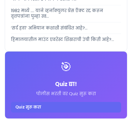
1982 मध्ये .... याने व्हर्नाक्युलर प्रेस ऍक्ट रद्द करून
वृत्तपत्रांना पुन्हा स्व...
‘सर्द हवा’ अभियान कशाशी संबंधित आहे?...
हिमालयातील माउंट एवरेस्ट शिखराची उंची किती आहे?...
🎯
Quiz द्या!
पोलीस भरती वर Quiz सुरू करा
Quiz सुरू करा