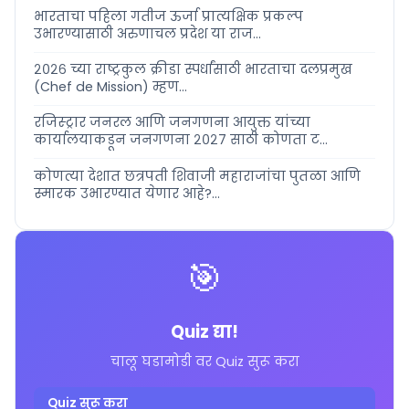
भारताचा पहिला गतीज ऊर्जा प्रात्यक्षिक प्रकल्प
उभारण्यासाठी अरुणाचल प्रदेश या राज...
२०२६ च्या राष्ट्रकुल क्रीडा स्पर्धांसाठी भारताचा दलप्रमुख
(Chef de Mission) म्हण...
रजिस्ट्रार जनरल आणि जनगणना आयुक्त यांच्या
कार्यालयाकडून जनगणना २०२७ साठी कोणता ट...
कोणत्या देशात छत्रपती शिवाजी महाराजांचा पुतळा आणि
स्मारक उभारण्यात येणार आहे?...
🎯
Quiz द्या!
चालू घडामोडी वर Quiz सुरू करा
Quiz सुरू करा