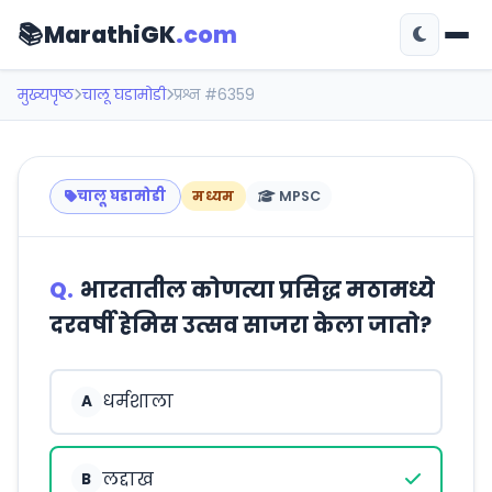
📚
MarathiGK
.com
मुख्यपृष्ठ
चालू घडामोडी
प्रश्न #6359
चालू घडामोडी
मध्यम
MPSC
Q.
भारतातील कोणत्या प्रसिद्ध मठामध्ये
दरवर्षी हेमिस उत्सव साजरा केला जातो?
धर्मशाला
A
लद्दाख
B