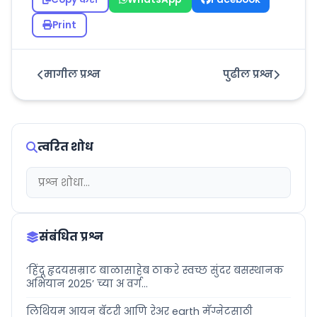
Print
मागील प्रश्न
पुढील प्रश्न
त्वरित शोध
संबंधित प्रश्न
‘हिंदू हृदयसम्राट बाळासाहेब ठाकरे स्वच्छ सुंदर बसस्थानक
अभियान 2025’ च्या अ वर्ग...
लिथियम आयन बॅटरी आणि रेअर earth मॅग्नेटसाठी