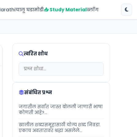
Marathi
चालू घडामोडी
📥 Study Material
ब्लॉग
त्वरित शोध
संबंधित प्रश्न
जगातील सर्वात जास्त बोलली जाणारी भाषा
कोणती आहे?...
खालील शब्दासमूहासाठी योग्य शब्द निवडा.
एकाच अवतारावर श्रद्धा असलेले...