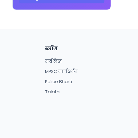
ब्लॉग
सर्व लेख
MPSC मार्गदर्शन
Police Bharti
Talathi