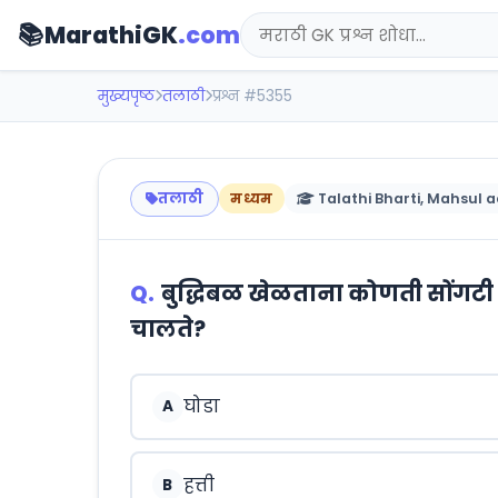
📚
MarathiGK
.com
मुख्यपृष्ठ
तलाठी
प्रश्न #5355
तलाठी
मध्यम
Talathi Bharti, Mahsul a
Q.
बुद्धिबळ खेळताना कोणती सोंगट
चालते?
घोडा
A
हत्ती
B