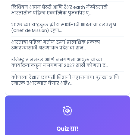
लिथियम आयन बॅटरी आणि रेअर earth मॅग्नेटसाठी
भारतातील पहिला एकात्मिक पुनर्वापर प्...
२०२६ च्या राष्ट्रकुल क्रीडा स्पर्धांसाठी भारताचा दलप्रमुख
(Chef de Mission) म्हण...
भारताचा पहिला गतीज ऊर्जा प्रात्यक्षिक प्रकल्प
उभारण्यासाठी अरुणाचल प्रदेश या राज...
रजिस्ट्रार जनरल आणि जनगणना आयुक्त यांच्या
कार्यालयाकडून जनगणना २०२७ साठी कोणता ट...
कोणत्या देशात छत्रपती शिवाजी महाराजांचा पुतळा आणि
स्मारक उभारण्यात येणार आहे?...
🎯
Quiz द्या!