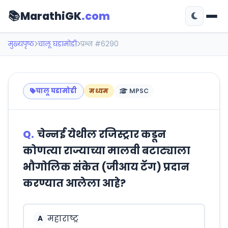
📚
MarathiGK
.com
मुख्यपृष्ठ
चालू घडामोडी
प्रश्न #6290
चालू घडामोडी
मध्यम
MPSC
Q.
चेन्नई येथील रजिस्ट्रार कडून
कोणत्या राज्याच्या मालवी बटाट्याला
भौगोलिक संकेत (जीआय टॅग) प्रदान
करण्यात आलेला आहे?
महाराष्ट्र
A