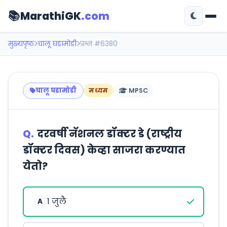
📚
MarathiGK
.com
मुख्यपृष्ठ
चालू घडामोडी
प्रश्न #6380
चालू घडामोडी
मध्यम
MPSC
Q.
दरवर्षी नॅशनल डॉक्टर डे (राष्ट्रीय
डॉक्टर दिवस) केव्हा साजरा करण्यात
येतो?
1 जुलै
A