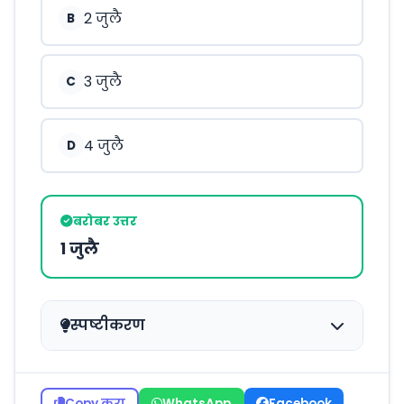
2 जुलै
B
3 जुलै
C
4 जुलै
D
बरोबर उत्तर
1 जुलै
स्पष्टीकरण
Copy करा
WhatsApp
Facebook