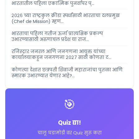
भारतातील पहिला एकात्मिक पुनर्वापर प्...
२०२६ च्या राष्ट्रकुल क्रीडा स्पर्धांसाठी भारताचा दलप्रमुख
(Chef de Mission) म्हण...
भारताचा पहिला गतीज ऊर्जा प्रात्यक्षिक प्रकल्प
उभारण्यासाठी अरुणाचल प्रदेश या राज...
रजिस्ट्रार जनरल आणि जनगणना आयुक्त यांच्या
कार्यालयाकडून जनगणना २०२७ साठी कोणता ट...
कोणत्या देशात छत्रपती शिवाजी महाराजांचा पुतळा आणि
स्मारक उभारण्यात येणार आहे?...
🎯
Quiz द्या!
चालू घडामोडी वर Quiz सुरू करा