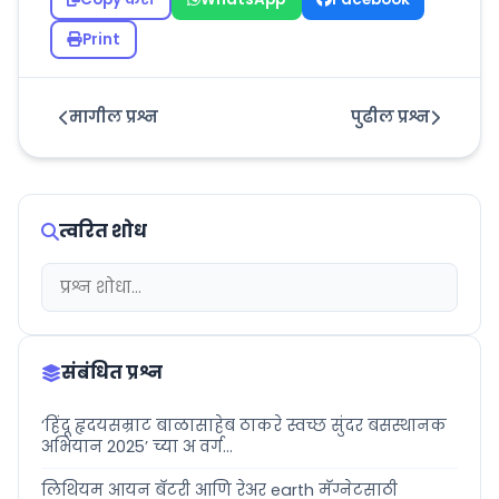
Print
मागील प्रश्न
पुढील प्रश्न
त्वरित शोध
संबंधित प्रश्न
‘हिंदू हृदयसम्राट बाळासाहेब ठाकरे स्वच्छ सुंदर बसस्थानक
अभियान 2025’ च्या अ वर्ग...
लिथियम आयन बॅटरी आणि रेअर earth मॅग्नेटसाठी