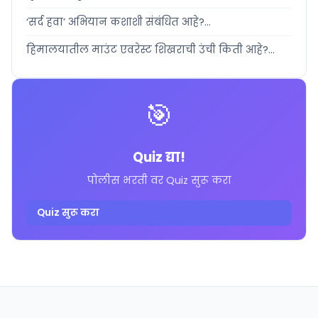
‘सर्द हवा’ अभियान कशाशी संबंधित आहे?...
हिमालयातील माउंट एवरेस्ट शिखराची उंची किती आहे?...
🎯
Quiz द्या!
पोलीस भरती वर Quiz सुरू करा
Quiz सुरू करा