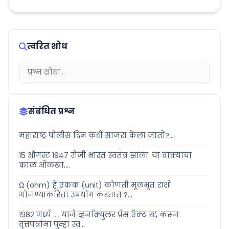
त्वरित शोध
संबंधित प्रश्न
महाराष्ट्र पोलीस दिन कधी साजरा केला जातो?...
15 ऑगस्ट 1947 रोजी भारत स्वतंत्र झाला. या वाक्याचा
काळ ओळखा....
Ω (ohm) हे एकक (unit) कोणती मूलभूत राशी
मोजण्याकरिता उपयोग करतात ?...
1982 मध्ये .... याने व्हर्नाक्युलर प्रेस ऍक्ट रद्द करून
वृत्तपत्रांना पुन्हा स्व...