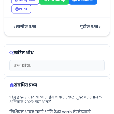
Print
मागील प्रश्न
पुढील प्रश्न
त्वरित शोध
संबंधित प्रश्न
‘हिंदू हृदयसम्राट बाळासाहेब ठाकरे स्वच्छ सुंदर बसस्थानक
अभियान 2025’ च्या अ वर्ग...
लिथियम आयन बॅटरी आणि रेअर earth मॅग्नेटसाठी