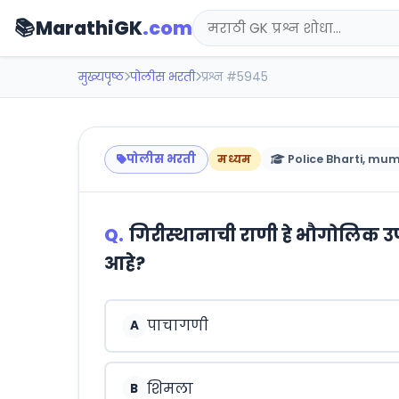
📚
MarathiGK
.com
मुख्यपृष्ठ
पोलीस भरती
प्रश्न #5945
पोलीस भरती
मध्यम
Police Bharti, mum
Q.
गिरीस्थानाची राणी हे भौगोलिक 
आहे?
पाचागणी
A
शिमला
B