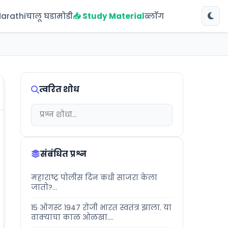
Marathi
चालू घडामोडी
📥 Study Material
ब्लॉग
त्वरित शोध
संबंधित प्रश्न
महाराष्ट्र पोलीस दिन कधी साजरा केला
जातो?...
15 ऑगस्ट 1947 रोजी भारत स्वतंत्र झाला. या
वाक्याचा काळ ओळखा....