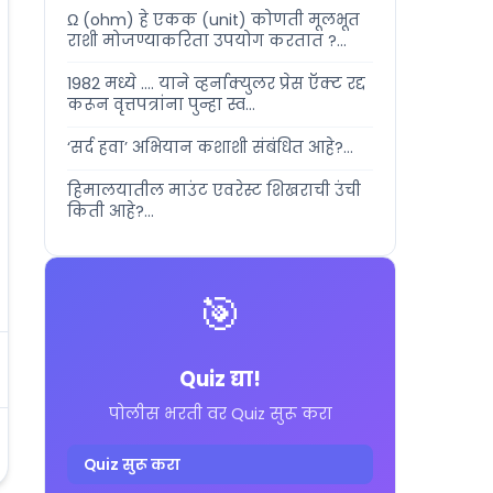
Ω (ohm) हे एकक (unit) कोणती मूलभूत
राशी मोजण्याकरिता उपयोग करतात ?...
1982 मध्ये .... याने व्हर्नाक्युलर प्रेस ऍक्ट रद्द
करून वृत्तपत्रांना पुन्हा स्व...
‘सर्द हवा’ अभियान कशाशी संबंधित आहे?...
हिमालयातील माउंट एवरेस्ट शिखराची उंची
किती आहे?...
🎯
Quiz द्या!
पोलीस भरती वर Quiz सुरू करा
Quiz सुरू करा