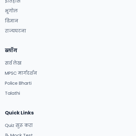
इतिहास
भूगोल
विज्ञान
राज्यघटना
ब्लॉग
सर्व लेख
MPSC मार्गदर्शन
Police Bharti
Talathi
Quick Links
Quiz सुरू करा
📝 Mock Test