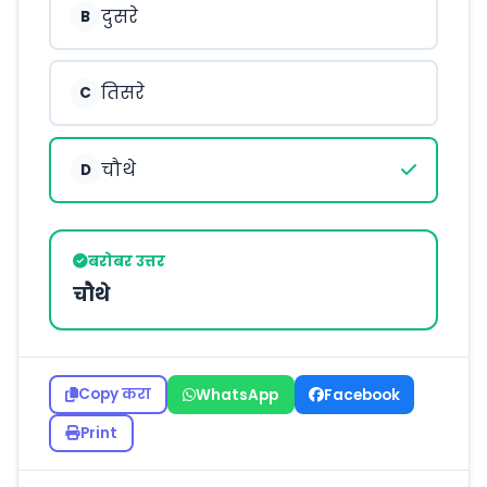
दुसरे
B
तिसरे
C
चौथे
D
बरोबर उत्तर
चौथे
Copy करा
WhatsApp
Facebook
Print