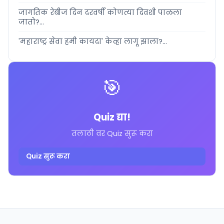
जागतिक रेबीज दिन दरवर्षी कोणत्या दिवशी पाळला
जातो?...
'महाराष्ट्र सेवा हमी कायदा' केव्हा लागू झाला?...
🎯
Quiz द्या!
तलाठी वर Quiz सुरू करा
Quiz सुरू करा