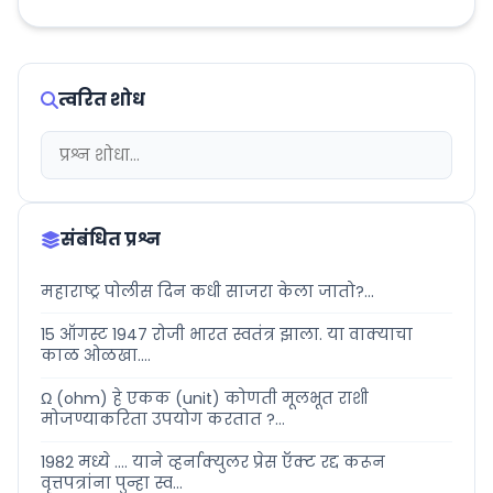
त्वरित शोध
संबंधित प्रश्न
महाराष्ट्र पोलीस दिन कधी साजरा केला जातो?...
15 ऑगस्ट 1947 रोजी भारत स्वतंत्र झाला. या वाक्याचा
काळ ओळखा....
Ω (ohm) हे एकक (unit) कोणती मूलभूत राशी
मोजण्याकरिता उपयोग करतात ?...
1982 मध्ये .... याने व्हर्नाक्युलर प्रेस ऍक्ट रद्द करून
वृत्तपत्रांना पुन्हा स्व...