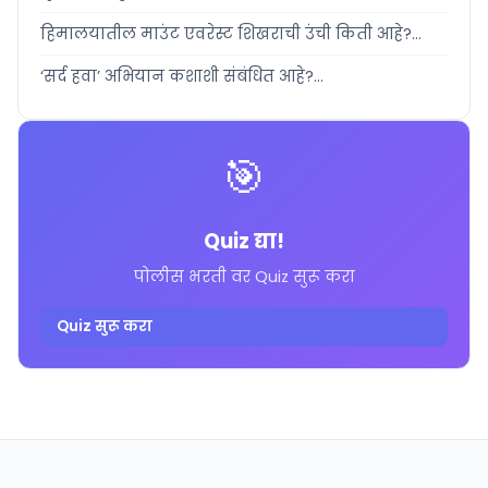
हिमालयातील माउंट एवरेस्ट शिखराची उंची किती आहे?...
‘सर्द हवा’ अभियान कशाशी संबंधित आहे?...
🎯
Quiz द्या!
पोलीस भरती वर Quiz सुरू करा
Quiz सुरू करा