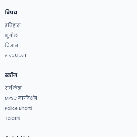
विषय
इतिहास
भूगोल
विज्ञान
राज्यघटना
ब्लॉग
सर्व लेख
MPSC मार्गदर्शन
Police Bharti
Talathi