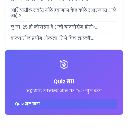
आशियातील सर्वात मोठे हवामान केंद्र कोठे उभारण्यात आले
आहे ?...
लु ना-२५ ही कोणत्या दे शाची चांद्रमोहीम होती?...
वाक्यातील प्रयोग ओळखा 'तिने चिंच खाल्ली'....
🎯
Quiz द्या!
महाराष्ट्र सामान्य ज्ञान वर Quiz सुरू करा
Quiz सुरू करा