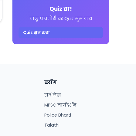
Quiz द्या!
चालू घडामोडी वर Quiz सुरू करा
Quiz सुरू करा
ब्लॉग
सर्व लेख
MPSC मार्गदर्शन
Police Bharti
Talathi