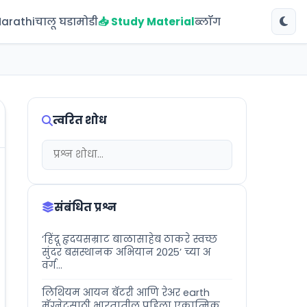
Marathi
चालू घडामोडी
📥 Study Material
ब्लॉग
त्वरित शोध
संबंधित प्रश्न
‘हिंदू हृदयसम्राट बाळासाहेब ठाकरे स्वच्छ
सुंदर बसस्थानक अभियान 2025’ च्या अ
वर्ग...
लिथियम आयन बॅटरी आणि रेअर earth
मॅग्नेटसाठी भारतातील पहिला एकात्मिक