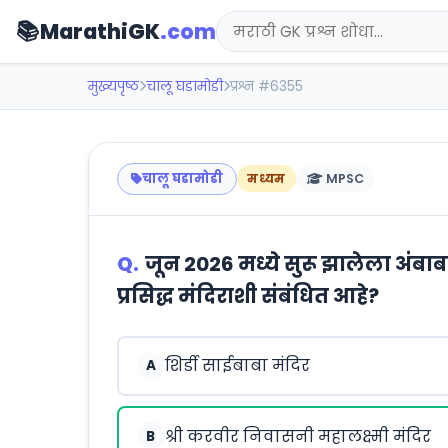
📚
MarathiGK
.com
मुख्यपृष्ठ
चालू घडामोडी
प्रश्न #6355
चालू घडामोडी
मध्यम
MPSC
Q.
जून 2026 मध्ये सुरू झालेला अंबाब
प्रसिद्ध मंदिराशी संबंधित आहे?
शिर्डी साईबाबा मंदिर
A
श्री करवीर निवासनी महालक्ष्मी मंदिर
B