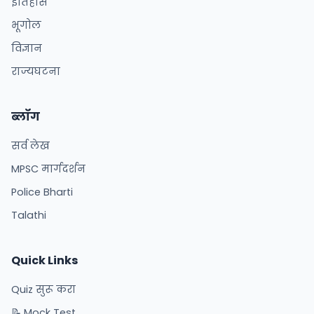
इतिहास
भूगोल
विज्ञान
राज्यघटना
ब्लॉग
सर्व लेख
MPSC मार्गदर्शन
Police Bharti
Talathi
Quick Links
Quiz सुरू करा
📝 Mock Test