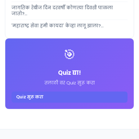
जागतिक रेबीज दिन दरवर्षी कोणत्या दिवशी पाळला
जातो?...
'महाराष्ट्र सेवा हमी कायदा' केव्हा लागू झाला?...
🎯
Quiz द्या!
तलाठी वर Quiz सुरू करा
Quiz सुरू करा