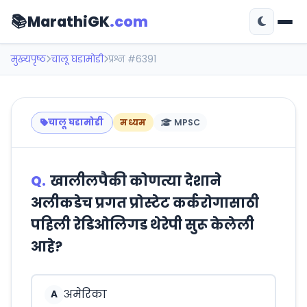
📚
MarathiGK
.com
मुख्यपृष्ठ
चालू घडामोडी
प्रश्न #6391
चालू घडामोडी
मध्यम
MPSC
Q.
खालीलपैकी कोणत्या देशाने
अलीकडेच प्रगत प्रोस्टेट कर्करोगासाठी
पहिली रेडिओलिगड थेरेपी सुरू केलेली
आहे?
अमेरिका
A