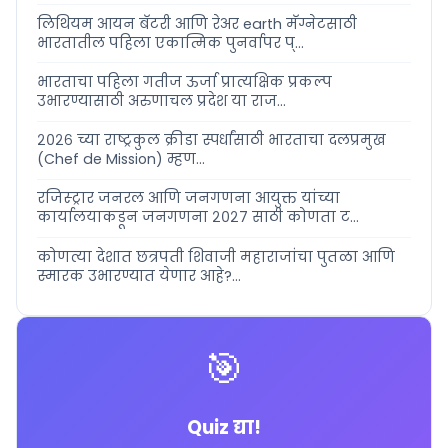
लिथियम आयन बॅटरी आणि रेअर earth मॅग्नेटसाठी
भारतातील पहिला एकात्मिक पुनर्वापर प्...
भारताचा पहिला गतीज ऊर्जा प्रात्यक्षिक प्रकल्प
उभारण्यासाठी अरुणाचल प्रदेश या राज...
२०२६ च्या राष्ट्रकुल क्रीडा स्पर्धांसाठी भारताचा दलप्रमुख
(Chef de Mission) म्हण...
रजिस्ट्रार जनरल आणि जनगणना आयुक्त यांच्या
कार्यालयाकडून जनगणना २०२७ साठी कोणता ट...
कोणत्या देशात छत्रपती शिवाजी महाराजांचा पुतळा आणि
स्मारक उभारण्यात येणार आहे?...
🎯
Quiz द्या!