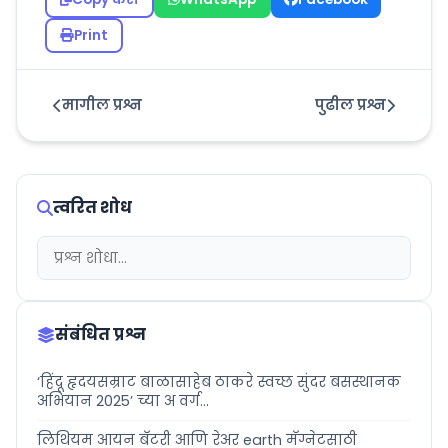
Print
मागील प्रश्न
पुढील प्रश्न
त्वरित शोध
संबंधित प्रश्न
‘हिंदू हृदयसम्राट बाळासाहेब ठाकरे स्वच्छ सुंदर बसस्थानक
अभियान 2025’ च्या अ वर्ग...
लिथियम आयन बॅटरी आणि रेअर earth मॅग्नेटसाठी