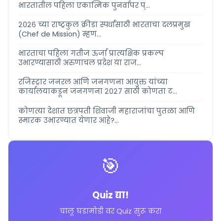
भारतातील पहिला एकात्मिक पुनर्वापर प्...
२०२६ च्या राष्ट्रकुल क्रीडा स्पर्धांसाठी भारताचा दलप्रमुख
(Chef de Mission) म्हण...
भारताचा पहिला गतीज ऊर्जा प्रात्यक्षिक प्रकल्प
उभारण्यासाठी अरुणाचल प्रदेश या राज...
रजिस्ट्रार जनरल आणि जनगणना आयुक्त यांच्या
कार्यालयाकडून जनगणना २०२७ साठी कोणता ट...
कोणत्या देशात छत्रपती शिवाजी महाराजांचा पुतळा आणि
स्मारक उभारण्यात येणार आहे?...
🎯
Quiz द्या!
चालू घडामोडी वर Quiz सुरू करा