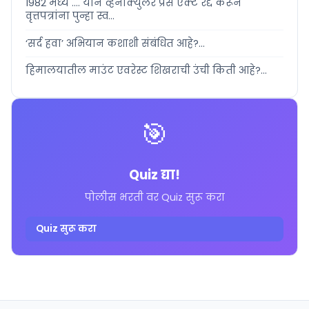
1982 मध्ये .... याने व्हर्नाक्युलर प्रेस ऍक्ट रद्द करून
वृत्तपत्रांना पुन्हा स्व...
‘सर्द हवा’ अभियान कशाशी संबंधित आहे?...
हिमालयातील माउंट एवरेस्ट शिखराची उंची किती आहे?...
🎯
Quiz द्या!
पोलीस भरती वर Quiz सुरू करा
Quiz सुरू करा