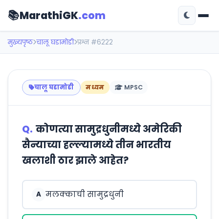
📚
MarathiGK
.com
मुख्यपृष्ठ
चालू घडामोडी
प्रश्न #6222
चालू घडामोडी
मध्यम
MPSC
Q.
कोणत्या सामुद्रधुनीमध्ये अमेरिकी
सैन्याच्या हल्ल्यामध्ये तीन भारतीय
खलाशी ठार झाले आहेत?
मलक्काची सामुद्रधुनी
A