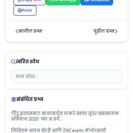
Print
मागील प्रश्न
पुढील प्रश्न
त्वरित शोध
संबंधित प्रश्न
‘हिंदू हृदयसम्राट बाळासाहेब ठाकरे स्वच्छ सुंदर बसस्थानक
अभियान 2025’ च्या अ वर्ग...
लिथियम आयन बॅटरी आणि रेअर earth मॅग्नेटसाठी