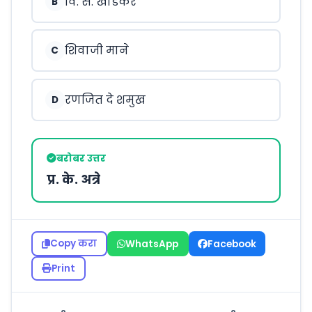
वि. स. खांडेकर
B
शिवाजी माने
C
रणजित दे शमुख
D
बरोबर उत्तर
प्र. के. अत्रे
Copy करा
WhatsApp
Facebook
Print