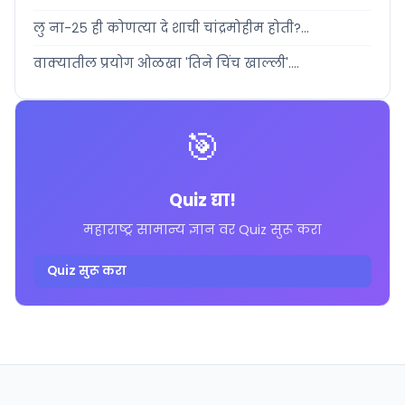
लु ना-२५ ही कोणत्या दे शाची चांद्रमोहीम होती?...
वाक्यातील प्रयोग ओळखा 'तिने चिंच खाल्ली'....
🎯
Quiz द्या!
महाराष्ट्र सामान्य ज्ञान वर Quiz सुरू करा
Quiz सुरू करा