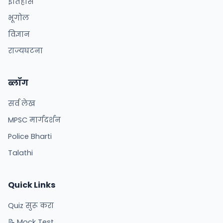
इतिहास
भूगोल
विज्ञान
राज्यघटना
ब्लॉग
सर्व लेख
MPSC मार्गदर्शन
Police Bharti
Talathi
Quick Links
Quiz सुरू करा
📝 Mock Test