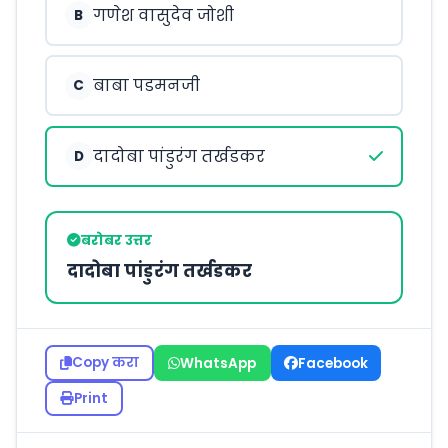
गणेश वासुदेव जोशी
B
बाबा पडमनजी
C
दादोबा पांडुरंग तर्खडकर
D
बरोबर उत्तर
दादोबा पांडुरंग तर्खडकर
Copy करा
WhatsApp
Facebook
Print