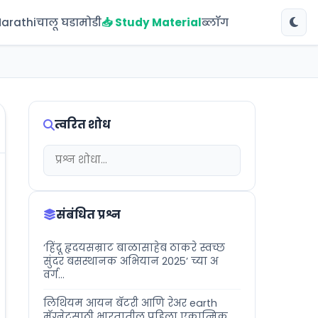
Marathi
चालू घडामोडी
📥 Study Material
ब्लॉग
त्वरित शोध
संबंधित प्रश्न
‘हिंदू हृदयसम्राट बाळासाहेब ठाकरे स्वच्छ
सुंदर बसस्थानक अभियान 2025’ च्या अ
वर्ग...
लिथियम आयन बॅटरी आणि रेअर earth
मॅग्नेटसाठी भारतातील पहिला एकात्मिक