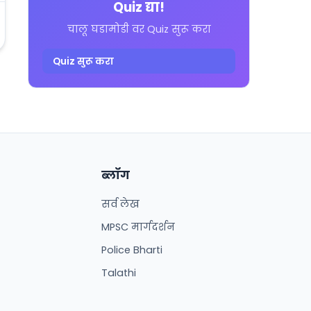
Quiz द्या!
चालू घडामोडी वर Quiz सुरू करा
Quiz सुरू करा
ब्लॉग
सर्व लेख
MPSC मार्गदर्शन
Police Bharti
Talathi