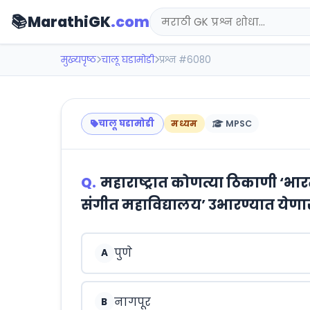
📚
MarathiGK
.com
मुख्यपृष्ठ
चालू घडामोडी
प्रश्न #6080
चालू घडामोडी
मध्यम
MPSC
Q.
महाराष्ट्रात कोणत्या ठिकाणी ‘भा
संगीत महाविद्यालय’ उभारण्यात येणा
पुणे
A
नागपूर
B