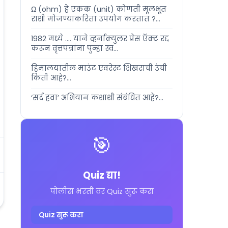
Ω (ohm) हे एकक (unit) कोणती मूलभूत
राशी मोजण्याकरिता उपयोग करतात ?...
1982 मध्ये .... याने व्हर्नाक्युलर प्रेस ऍक्ट रद्द
करून वृत्तपत्रांना पुन्हा स्व...
हिमालयातील माउंट एवरेस्ट शिखराची उंची
किती आहे?...
‘सर्द हवा’ अभियान कशाशी संबंधित आहे?...
🎯
Quiz द्या!
पोलीस भरती वर Quiz सुरू करा
Quiz सुरू करा