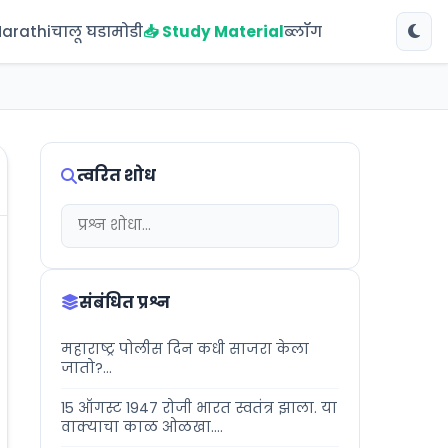
Marathi
चालू घडामोडी
📥 Study Material
ब्लॉग
त्वरित शोध
संबंधित प्रश्न
महाराष्ट्र पोलीस दिन कधी साजरा केला
जातो?...
15 ऑगस्ट 1947 रोजी भारत स्वतंत्र झाला. या
वाक्याचा काळ ओळखा....