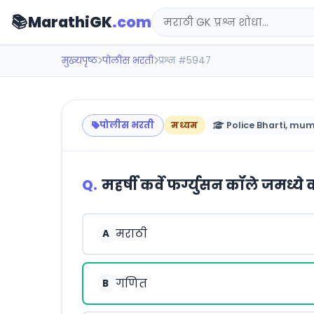
📚
MarathiGK
.com
मुख्यपृष्ठ
पोलीस भरती
प्रश्न #5947
पोलीस भरती
मध्यम
Police Bharti, mum
Q.
महर्षी कर्वे फर्ग्युसन कॉले जमध
मराठी
A
गणित
B