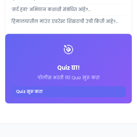
‘सर्द हवा’ अभियान कशाशी संबंधित आहे?...
हिमालयातील माउंट एवरेस्ट शिखराची उंची किती आहे?...
🎯
Quiz द्या!
पोलीस भरती वर Quiz सुरू करा
Quiz सुरू करा