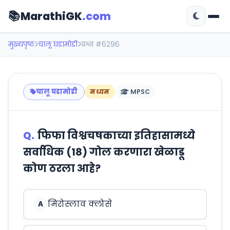
📚
MarathiGK
.com
मुख्यपृष्ठ
चालू घडामोडी
प्रश्न #6296
चालू घडामोडी
मध्यम
MPSC
Q.
फिफा विश्वचषकाच्या इतिहासामध्ये
सर्वाधिक (18) गोल करणारा खेळाडू
कोण ठरला आहे?
मिरोस्लाव क्लोसे
A