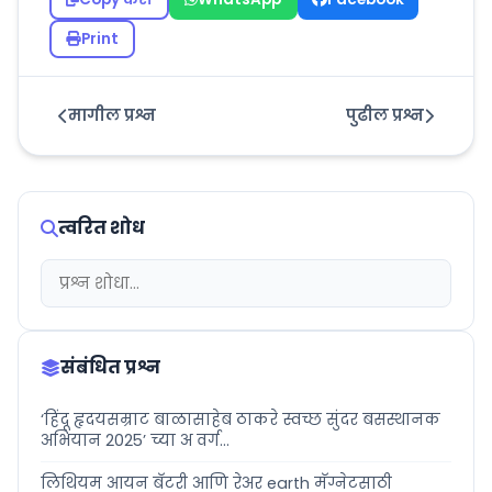
Print
मागील प्रश्न
पुढील प्रश्न
त्वरित शोध
संबंधित प्रश्न
‘हिंदू हृदयसम्राट बाळासाहेब ठाकरे स्वच्छ सुंदर बसस्थानक
अभियान 2025’ च्या अ वर्ग...
लिथियम आयन बॅटरी आणि रेअर earth मॅग्नेटसाठी