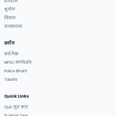
इतिहास
भूगोल
विज्ञान
राज्यघटना
ब्लॉग
सर्व लेख
MPSC मार्गदर्शन
Police Bharti
Talathi
Quick Links
Quiz सुरू करा
📝 Mock Test