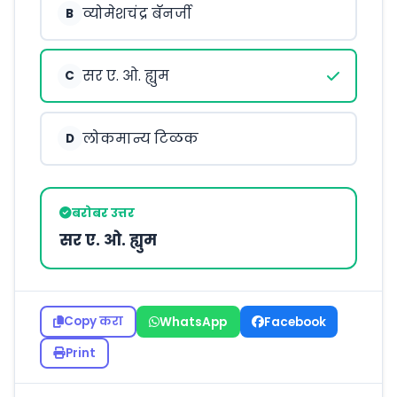
व्योमेशचंद्र बॅनर्जी
B
सर ए. ओ. ह्युम
C
लोकमान्य टिळक
D
बरोबर उत्तर
सर ए. ओ. ह्युम
Copy करा
WhatsApp
Facebook
Print