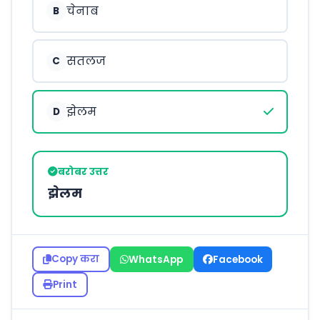
चेनाब
B
सतलज
C
झेलम
D
बरोबर उत्तर
झेलम
Copy करा
WhatsApp
Facebook
Print