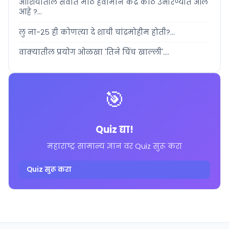
आशियातील सर्वात मोठे हवामान केंद्र कोठे उभारण्यात आले
आहे ?...
लु ना-२५ ही कोणत्या दे शाची चांद्रमोहीम होती?...
वाक्यातील प्रयोग ओळखा 'तिने चिंच खाल्ली'....
🎯
Quiz द्या!
महाराष्ट्र सामान्य ज्ञान वर Quiz सुरू करा
Quiz सुरू करा