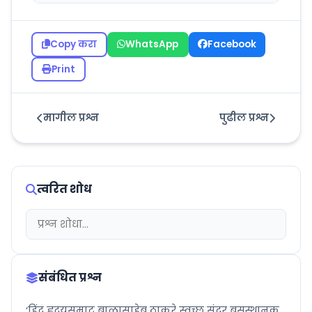
Copy करा
WhatsApp
Facebook
Print
मागील प्रश्न
पुढील प्रश्न
त्वरित शोध
संबंधित प्रश्न
‘हिंदू हृदयसम्राट बाळासाहेब ठाकरे स्वच्छ सुंदर बसस्थानक