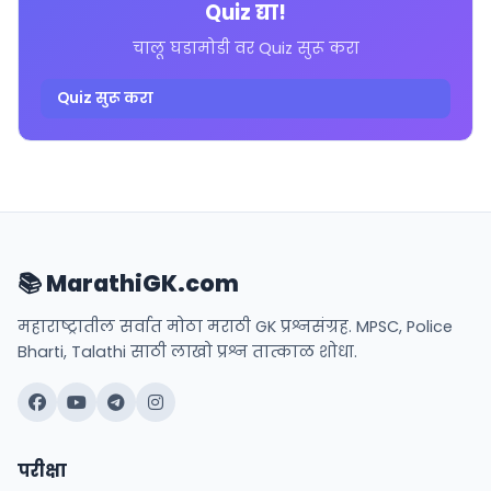
Quiz द्या!
चालू घडामोडी वर Quiz सुरू करा
Quiz सुरू करा
📚 MarathiGK.com
महाराष्ट्रातील सर्वात मोठा मराठी GK प्रश्नसंग्रह. MPSC, Police
Bharti, Talathi साठी लाखो प्रश्न तात्काळ शोधा.
परीक्षा