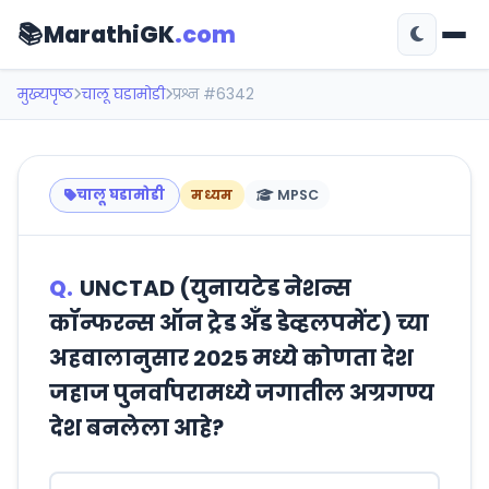
📚
MarathiGK
.com
मुख्यपृष्ठ
चालू घडामोडी
प्रश्न #6342
चालू घडामोडी
मध्यम
MPSC
Q.
UNCTAD (युनायटेड नेशन्स
कॉन्फरन्स ऑन ट्रेड अँड डेव्हलपमेंट) च्या
अहवालानुसार 2025 मध्ये कोणता देश
जहाज पुनर्वापरामध्ये जगातील अग्रगण्य
देश बनलेला आहे?