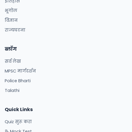
इतिहास
भूगोल
विज्ञान
राज्यघटना
ब्लॉग
सर्व लेख
MPSC मार्गदर्शन
Police Bharti
Talathi
Quick Links
Quiz सुरू करा
📝 Mock Test