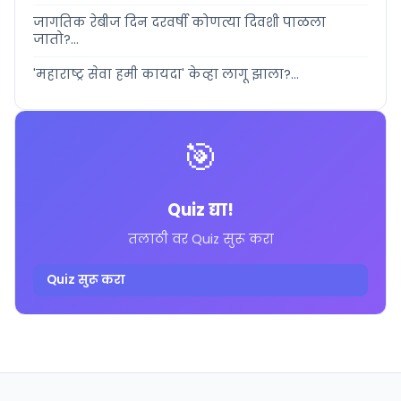
जागतिक रेबीज दिन दरवर्षी कोणत्या दिवशी पाळला
जातो?...
'महाराष्ट्र सेवा हमी कायदा' केव्हा लागू झाला?...
🎯
Quiz द्या!
तलाठी वर Quiz सुरू करा
Quiz सुरू करा