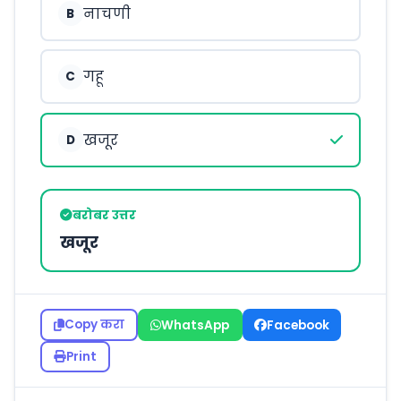
नाचणी
B
गहू
C
खजूर
D
बरोबर उत्तर
खजूर
Copy करा
WhatsApp
Facebook
Print