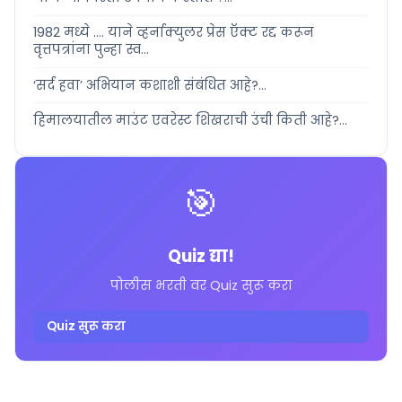
1982 मध्ये .... याने व्हर्नाक्युलर प्रेस ऍक्ट रद्द करून
वृत्तपत्रांना पुन्हा स्व...
‘सर्द हवा’ अभियान कशाशी संबंधित आहे?...
हिमालयातील माउंट एवरेस्ट शिखराची उंची किती आहे?...
🎯
Quiz द्या!
पोलीस भरती वर Quiz सुरू करा
Quiz सुरू करा