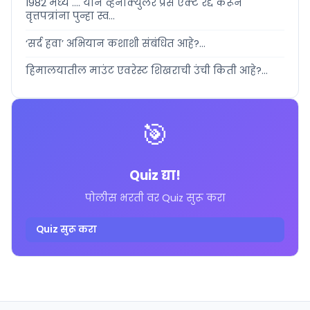
1982 मध्ये .... याने व्हर्नाक्युलर प्रेस ऍक्ट रद्द करून
वृत्तपत्रांना पुन्हा स्व...
‘सर्द हवा’ अभियान कशाशी संबंधित आहे?...
हिमालयातील माउंट एवरेस्ट शिखराची उंची किती आहे?...
🎯
Quiz द्या!
पोलीस भरती वर Quiz सुरू करा
Quiz सुरू करा