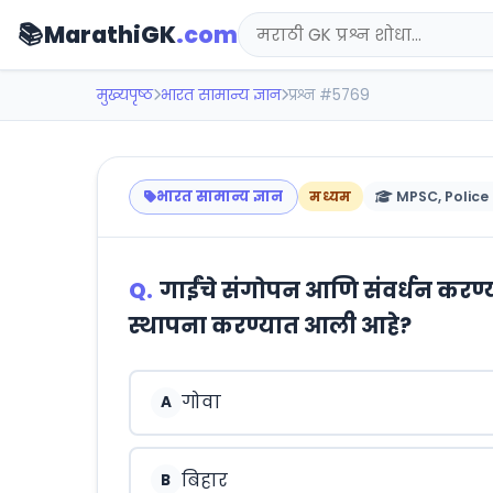
📚
MarathiGK
.com
मुख्यपृष्ठ
भारत सामान्य ज्ञान
प्रश्न #5769
भारत सामान्य ज्ञान
मध्यम
MPSC, Police 
Q.
गाईंचे संगोपन आणि संवर्धन करण्
स्थापना करण्यात आली आहे?
गोवा
A
बिहार
B