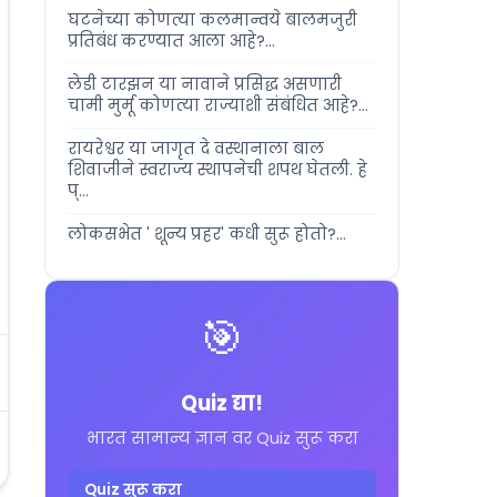
घटनेच्या कोणत्या कलमान्वये बालमजुरी
प्रतिबंध करण्यात आला आहे?...
लेडी टारझन या नावाने प्रसिद्ध असणारी
चामी मुर्मू कोणत्या राज्याशी संबंधित आहे?...
रायरेश्वर या जागृत दे वस्थानाला बाल
शिवाजीने स्वराज्य स्थापनेची शपथ घेतली. हे
प्...
लोकसभेत ' शून्य प्रहर' कधी सुरू होतो?...
🎯
Quiz द्या!
भारत सामान्य ज्ञान वर Quiz सुरू करा
Quiz सुरू करा