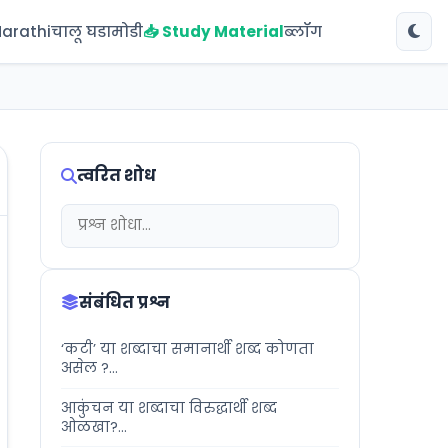
Marathi
चालू घडामोडी
📥 Study Material
ब्लॉग
त्वरित शोध
संबंधित प्रश्न
‘कटी’ या शब्दाचा समानार्थी शब्द कोणता
असेल ?...
आकुंचन या शब्दाचा विरुद्धार्थी शब्द
ओळखा?...