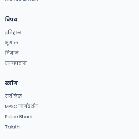
विषय
इतिहास
भूगोल
विज्ञान
राज्यघटना
ब्लॉग
सर्व लेख
MPSC मार्गदर्शन
Police Bharti
Talathi