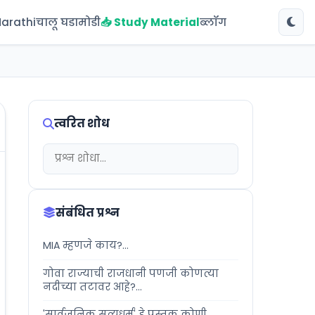
Marathi
चालू घडामोडी
📥 Study Material
ब्लॉग
त्वरित शोध
संबंधित प्रश्न
MIA म्हणजे काय?...
गोवा राज्याची राजधानी पणजी कोणत्या
नदीच्या तटावर आहे?...
'सार्वजनिक सत्यधर्म' हे पुस्तक कोणी