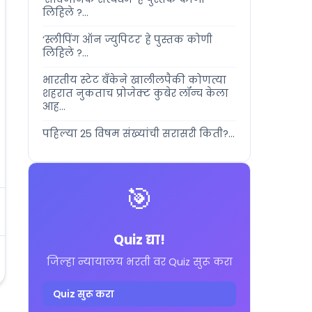
लिहिले ?...
‘स्लीपिंग ऑन ज्युपिटर' हे पुस्तक कोणी
लिहिले ?...
भारतीय स्टेट बँकेने खालीलपैकी कोणत्या
शहरात नुकताच प्रोजेक्ट कुबेर लॉन्च केला
आह...
पहिल्या 25 विषम संख्यांची सरासरी किती?...
🎯
Quiz द्या!
जिल्हा न्यायालय भरती वर Quiz सुरू करा
Quiz सुरू करा