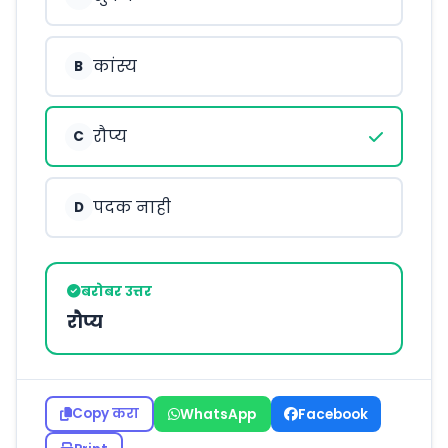
कांस्य
B
रौप्य
C
पदक नाही
D
बरोबर उत्तर
रौप्य
Copy करा
WhatsApp
Facebook