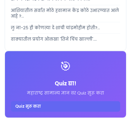
आशियातील सर्वात मोठे हवामान केंद्र कोठे उभारण्यात आले
आहे ?...
लु ना-२५ ही कोणत्या दे शाची चांद्रमोहीम होती?...
वाक्यातील प्रयोग ओळखा 'तिने चिंच खाल्ली'....
🎯
Quiz द्या!
महाराष्ट्र सामान्य ज्ञान वर Quiz सुरू करा
Quiz सुरू करा