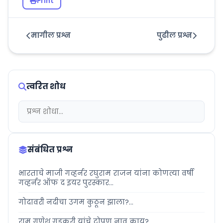
Print
मागील प्रश्न
पुढील प्रश्न
त्वरित शोध
संबंधित प्रश्न
भारताचे माजी गव्हर्नर रघुराम राजन यांना कोणत्या वर्षी
गव्हर्नर ऑफ द इयर पुरस्कार...
गोदावरी नदीचा उगम कुठून झाला?...
राम गणेश गडकरी यांचे टोपण नाव काय?...