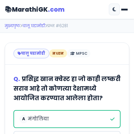
📚
MarathiGK
.com
मुख्यपृष्ठ
चालू घडामोडी
प्रश्न #6281
चालू घडामोडी
मध्यम
MPSC
Q.
प्रसिद्ध खान क्वेस्ट हा जो काही लष्करी
सराव आहे तो कोणत्या देशामध्ये
आयोजित करण्यात आलेला होता?
मंगोलिया
A