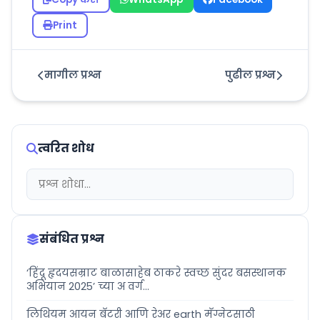
Print
मागील प्रश्न
पुढील प्रश्न
त्वरित शोध
संबंधित प्रश्न
‘हिंदू हृदयसम्राट बाळासाहेब ठाकरे स्वच्छ सुंदर बसस्थानक
अभियान 2025’ च्या अ वर्ग...
लिथियम आयन बॅटरी आणि रेअर earth मॅग्नेटसाठी