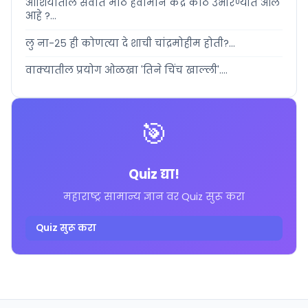
आशियातील सर्वात मोठे हवामान केंद्र कोठे उभारण्यात आले
आहे ?...
लु ना-२५ ही कोणत्या दे शाची चांद्रमोहीम होती?...
वाक्यातील प्रयोग ओळखा 'तिने चिंच खाल्ली'....
🎯
Quiz द्या!
महाराष्ट्र सामान्य ज्ञान वर Quiz सुरू करा
Quiz सुरू करा