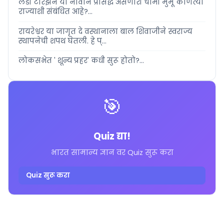
लेडी टारझन या नावाने प्रसिद्ध असणारी चामी मुर्मू कोणत्या
राज्याशी संबंधित आहे?...
रायरेश्वर या जागृत दे वस्थानाला बाल शिवाजीने स्वराज्य
स्थापनेची शपथ घेतली. हे प्...
लोकसभेत ' शून्य प्रहर' कधी सुरू होतो?...
🎯
Quiz द्या!
भारत सामान्य ज्ञान वर Quiz सुरू करा
Quiz सुरू करा