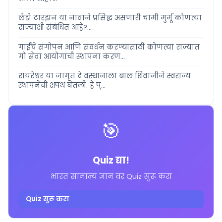
लेडी टारझन या नावाने प्रसिद्ध असणारी चामी मुर्मू कोणत्या
राज्याशी संबंधित आहे?...
गाईंचे संगोपन आणि संवर्धन करण्यासाठी कोणत्या राज्यात
गो सेवा आयोगाची स्थापना करण...
रायरेश्वर या जागृत दे वस्थानाला बाल शिवाजीने स्वराज्य
स्थापनेची शपथ घेतली. हे प्...
🎯
Quiz द्या!
भारत सामान्य ज्ञान वर Quiz सुरू करा
Quiz सुरू करा