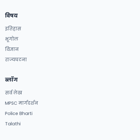
विषय
इतिहास
भूगोल
विज्ञान
राज्यघटना
ब्लॉग
सर्व लेख
MPSC मार्गदर्शन
Police Bharti
Talathi