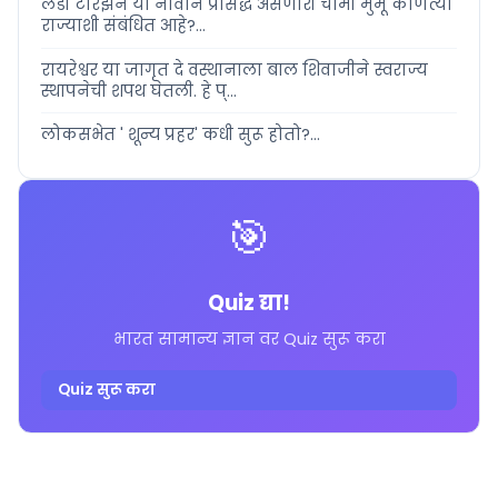
लेडी टारझन या नावाने प्रसिद्ध असणारी चामी मुर्मू कोणत्या
राज्याशी संबंधित आहे?...
रायरेश्वर या जागृत दे वस्थानाला बाल शिवाजीने स्वराज्य
स्थापनेची शपथ घेतली. हे प्...
लोकसभेत ' शून्य प्रहर' कधी सुरू होतो?...
🎯
Quiz द्या!
भारत सामान्य ज्ञान वर Quiz सुरू करा
Quiz सुरू करा