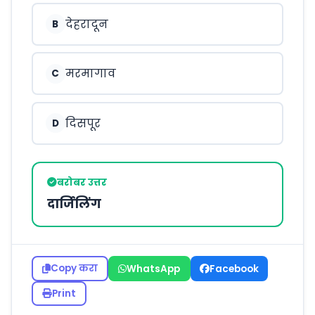
देहरादून
B
मरमागाव
C
दिसपूर
D
बरोबर उत्तर
दार्जिलिंग
Copy करा
WhatsApp
Facebook
Print