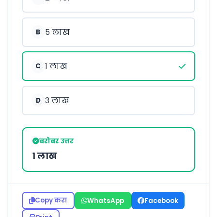
५ लाख
B
१ लाख
C
३ लाख
D
बरोबर उत्तर
१ लाख
Copy करा
WhatsApp
Facebook