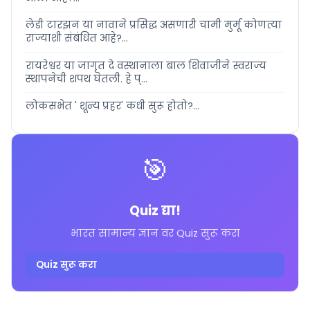
लेडी टारझन या नावाने प्रसिद्ध असणारी चामी मुर्मू कोणत्या
राज्याशी संबंधित आहे?...
रायरेश्वर या जागृत दे वस्थानाला बाल शिवाजीने स्वराज्य
स्थापनेची शपथ घेतली. हे प्...
लोकसभेत ' शून्य प्रहर' कधी सुरू होतो?...
🎯
Quiz द्या!
भारत सामान्य ज्ञान वर Quiz सुरू करा
Quiz सुरू करा